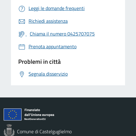
Leggi le domande frequenti
Richiedi assistenza
Chiama il numero 0425707075
Prenota appuntamento
Problemi in città
Segnala disservizio
Comune di Castelguglielmo