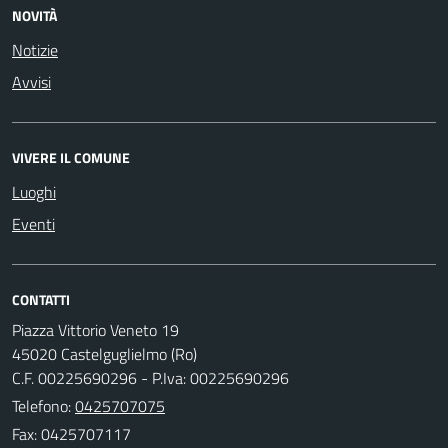
NOVITÀ
Notizie
Avvisi
VIVERE IL COMUNE
Luoghi
Eventi
CONTATTI
Piazza Vittorio Veneto 19
45020 Castelguglielmo (Ro)
C.F. 00225690296 - P.Iva: 00225690296
Telefono:
0425707075
Fax: 0425707117