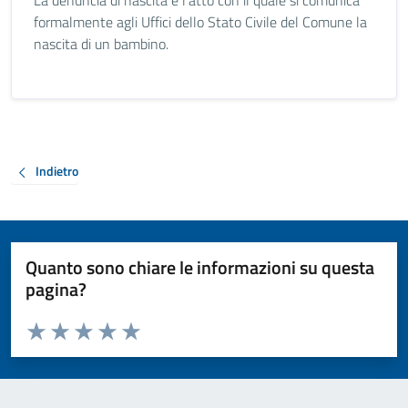
La denuncia di nascita è l'atto con il quale si comunica
formalmente agli Uffici dello Stato Civile del Comune la
nascita di un bambino.
Indietro
Quanto sono chiare le informazioni su questa
pagina?
Valuta da 1 a 5 stelle la pagina
Valuta 1 stelle su 5
Valuta 2 stelle su 5
Valuta 3 stelle su 5
Valuta 4 stelle su 5
Valuta 5 stelle su 5