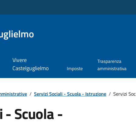
uglielmo
Vivere
Trasparenza
Castelguglielmo
Imposte
amministrativa
ministrative
/
Servizi Sociali - Scuola - Istruzione
/
Servizi Soc
i - Scuola -