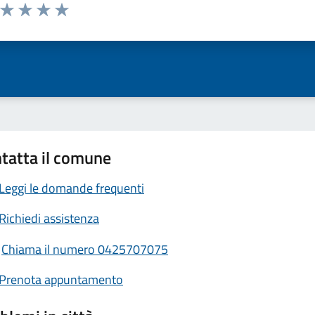
a da 1 a 5 stelle la pagina
ta 1 stelle su 5
Valuta 2 stelle su 5
Valuta 3 stelle su 5
Valuta 4 stelle su 5
Valuta 5 stelle su 5
tatta il comune
Leggi le domande frequenti
Richiedi assistenza
Chiama il numero 0425707075
Prenota appuntamento