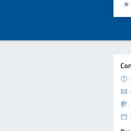
Valut
Valu
Con